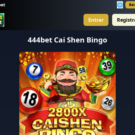
🌐
bet
Bai
Entrar
Registr
444bet Cai Shen Bingo