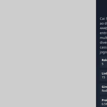
Cai 
ao d
444b
entr
mult
dive
cass
jogo
Rol
5
Lin
15
Gir
Rod
Pro
0.5