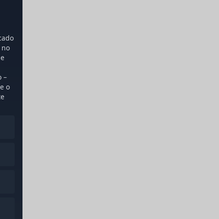
icado
 no
de
o –
e o
te