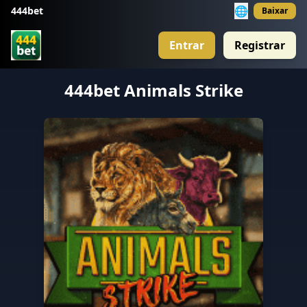
🌐
444bet
Baixar
Entrar
Registrar
444bet Animals Strike