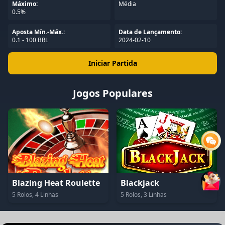
Máximo:
Média
0.5%
Aposta Mín.-Máx.:
Data de Lançamento:
0.1 - 100 BRL
2024-02-10
Iniciar Partida
Jogos Populares
Blazing Heat Roulette
Blackjack
5 Rolos, 4 Linhas
5 Rolos, 3 Linhas