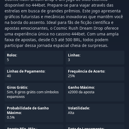
disponível no 444bet. Prepare-se para viajar através das
estrelas em busca de grandes prêmios. Este jogo apresenta
gráficos futuristas e mecânicas inovadoras que mantêm você
na borda do assento. Ideal para fãs de ficção científica e
apostas emocionantes, o Cosmic Rush Dream Drop oferece
uma experiência única no cassino 444bet. Com uma ampla
faixa de apostas, desde 0.5 até 500 BRL, todos podem
participar dessa jornada espacial cheia de surpresas.
Rolos:
Linhas:
5
3
Linhas de Pagamento:
Frequência de Acerto:
40
25%
Giros Grátis:
Ganho Máximo:
Sim, 8 giros grátis com símbolos
x2000 da aposta
expansivos
Probabilidade de Ganho
Volatilidade:
Máximo:
Alta
0.5%
Aposta Mín.-Máx.:
Data de Lançamento: